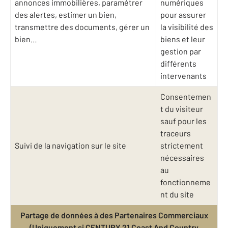
annonces immobilières, paramétrer
numériques
des alertes, estimer un bien,
pour assurer
transmettre des documents, gérer un
la visibilité des
bien…
biens et leur
gestion par
différents
intervenants
Consentemen
t du visiteur
sauf pour les
traceurs
Suivi de la navigation sur le site
strictement
nécessaires
au
fonctionneme
nt du site
Partage de données à des Partenaires Commerciaux
(Uniquement si CENTURY 21 Coast And Country