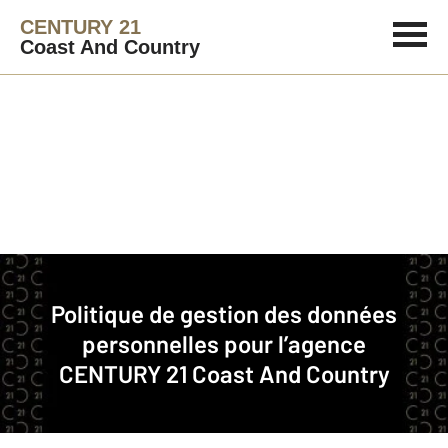
CENTURY 21
Coast And Country
Immobilier
Politique de gestion des données
Politique de gestion des données personnelles pour l’agence CENTURY 21
personnelles pour l’agence
Coast And Country
CENTURY 21 Coast And Country
CENTURY 21 Coast And Country est une agence
immobilière franchisée membre du réseau de franchise
CENTURY 21.